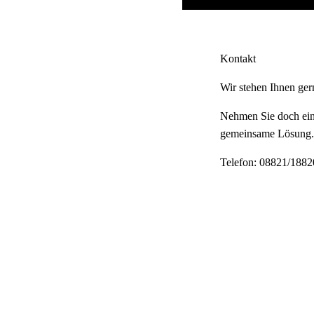
Kontakt
Wir stehen Ihnen ger
Nehmen Sie doch einf
gemeinsame Lösung. I
Telefon: 08821/1882
schriftlich: Sylvia K
E-Mail: info@fewo-k
Für Kritik und Anre