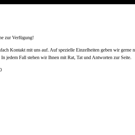
ne zur Verfügung!
ach Kontakt mit uns auf. Auf spezielle Einzelheiten geben wir gerne n
n jedem Fall stehen wir Ihnen mit Rat, Tat und Antworten zur Seite.
0
ral, Zugspitzstr. 47, 82491 Grainau oder
ral.de
gungen, Wünsche und Änderungsvorschläge haben wir stets ein offenes